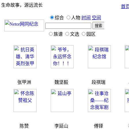
生命故事，源远流长
首
综合
人物
时间
空间
族谱
文选
园区
张甲洲
魏坚毅
段祺瑞
陈赞
李延山
傅铎