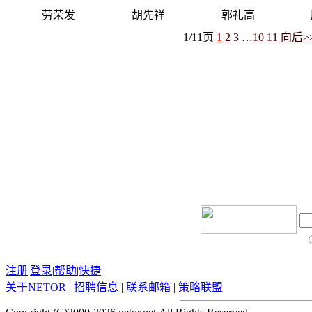
劳荣发
胡先祥
郭礼高
1/11页
1
2
3
…
10
11
向后>
注册
|
登录
|
帮助
|
快捷
关于
NETOR
|
招聘信息
|
联系邮箱
|
策略联盟