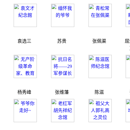
袁选三
苏贵
张佩渠
屈
杨秀峰
张维藩
陈滋